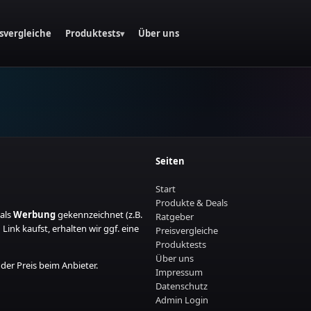
isvergleiche
Produktests
Über uns
▾
Seiten
Start
Produkte & Deals
 als
Werbung
gekennzeichnet (z.B.
Ratgeber
ink kaufst, erhalten wir ggf. eine
Preisvergleiche
Produktests
Über uns
 der Preis beim Anbieter.
Impressum
Datenschutz
Admin Login